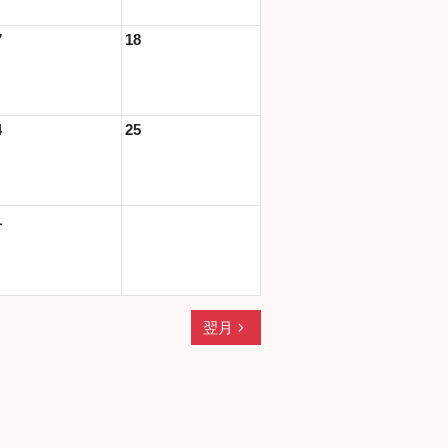
7
18
4
25
1
navigate_next
翌月