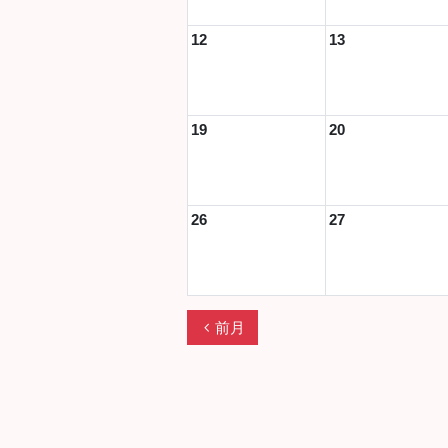
12
13
19
20
26
27
chevron_left
前月