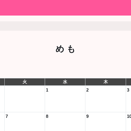
め も
火
水
木
1
2
3
7
8
9
1