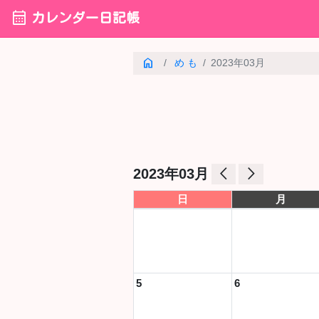
calendar_month
カレンダー日記帳
home
め も
2023年03月
arrow_back_ios
arrow_forward_ios
2023年03月
日
月
5
6