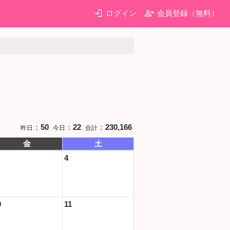
login
person_add
ログイン
会員登録（無料）
：
50
：
22
：
230,166
昨日
今日
合計
金
土
4
0
11