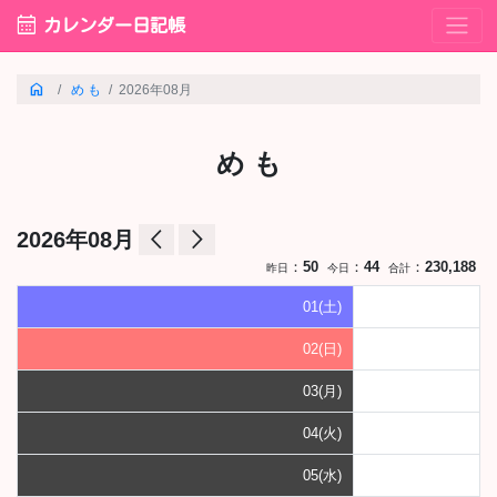
calendar_month
カレンダー日記帳
home
め も
2026年08月
め も
arrow_back_ios
arrow_forward_ios
2026年08月
：
50
：
44
：
230,188
昨日
今日
合計
01(土)
02(日)
03(月)
04(火)
05(水)