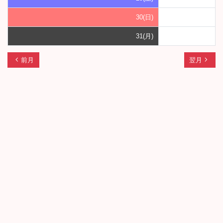
30(日)
31(月)
chevron_left
navigate_next
前月
翌月