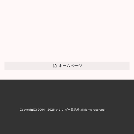
home
ホームページ
Copyright(C) 2004 - 2026
カレンダー日記帳
all rights reserved.