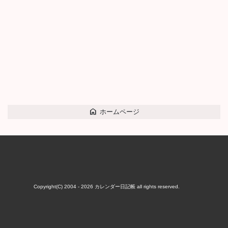
home
ホームページ
Copyright(C) 2004 - 2026
カレンダー日記帳
all rights reserved.