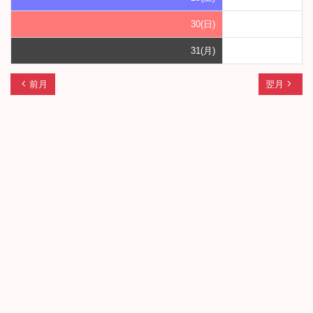
30(日)
31(月)
chevron_left
navigate_next
前月
翌月