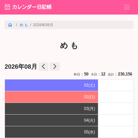
calendar_month
カレンダー日記帳
home
め も
2026年08月
め も
arrow_back_ios
arrow_forward_ios
2026年08月
：
50
：
12
：
230,156
昨日
今日
合計
01(土)
02(日)
03(月)
04(火)
05(水)